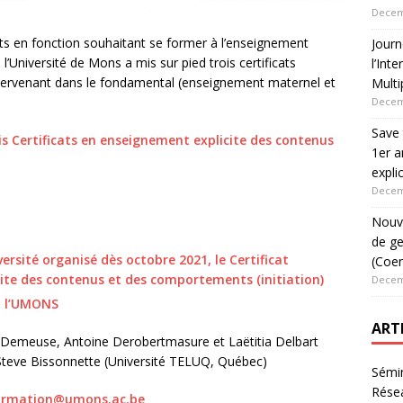
Decem
 en fonction souhaitant se former à l’enseignement
Jour
de l’Université de Mons a mis sur pied trois certificats
l’Int
intervenant dans le fondamental (enseignement maternel et
Multi
Decem
Save 
ois Certificats en enseignement explicite des contenus
1er a
expli
Decem
Nouve
de ge
versité organisé dès octobre 2021, le Certificat
(Coen
cite des contenus et des comportements (initiation)
Decem
à l’UMONS
ART
c Demeuse, Antoine Derobertmasure et Laëtitia Delbart
 Steve Bissonnette (Université TELUQ, Québec)
Sémin
Rése
formation@umons.ac.be