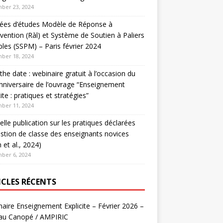
ber 23, 2024
nées d’études Modèle de Réponse à
ervention (Ràl) et Système de Soutien à Paliers
ples (SSPM) – Paris février 2024
ber 18, 2024
the date : webinaire gratuit à l’occasion du
nniversaire de l’ouvrage “Enseignement
cite : pratiques et stratégies”
ber 11, 2024
lle publication sur les pratiques déclarées
stion de classe des enseignants novices
 et al., 2024)
ber 6, 2024
ICLES RÉCENTS
aire Enseignement Explicite – Février 2026 –
au Canopé / AMPIRIC