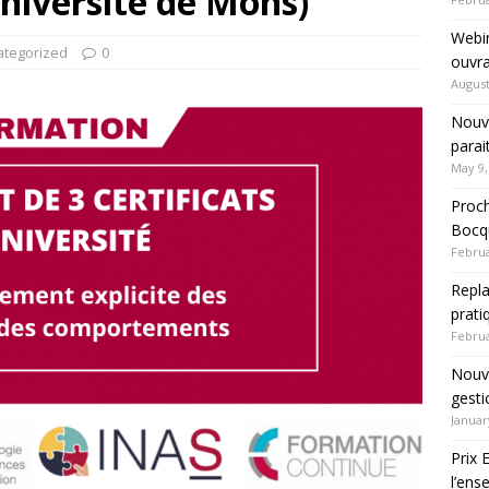
iversité de Mons)
Webin
ategorized
0
ouvra
August
Nouve
parai
May 9,
Proch
Bocqu
Februa
Repla
prati
Februa
Nouve
gesti
Januar
Prix 
l’en