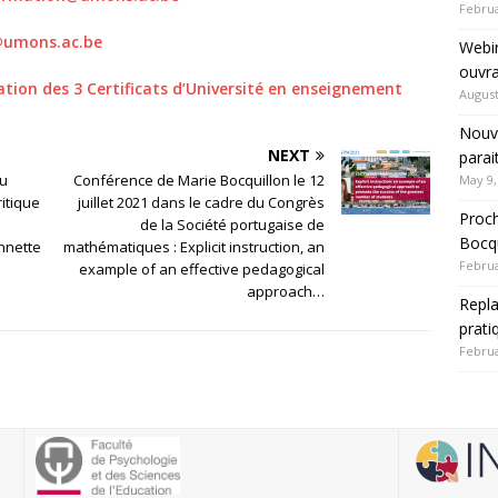
Februa
@umons.ac.be
Webin
ouvra
tation des 3 Certificats d’Université en enseignement
August
Nouve
NEXT
parai
ou
Conférence de Marie Bocquillon le 12
May 9,
ritique
juillet 2021 dans le cadre du Congrès
Proch
de la Société portugaise de
Bocqu
nnette
mathématiques : Explicit instruction, an
Februa
example of an effective pedagogical
approach…
Repla
prati
Februa