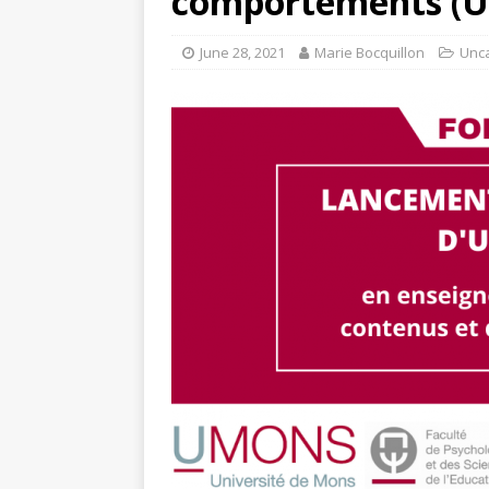
comportements (Un
June 28, 2021
Marie Bocquillon
Unc