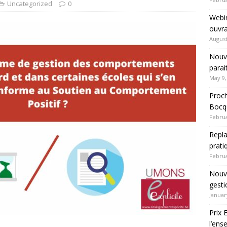
Uncategorized
0
Webin
ouvra
August
Nouve
parai
May 9,
Proch
Bocqu
Februa
Repla
prati
Februa
Nouve
gesti
Januar
Prix 
l’en