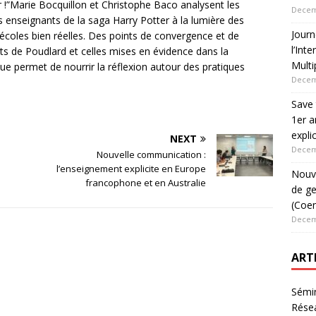
r !”Marie Bocquillon et Christophe Baco analysent les
Decem
enseignants de la saga Harry Potter à la lumière des
Jour
 écoles bien réelles. Des points de convergence et de
l’Int
ts de Poudlard et celles mises en évidence dans la
Multi
ique permet de nourrir la réflexion autour des pratiques
Decem
Save 
1er a
expli
NEXT
Decem
Nouvelle communication :
l’enseignement explicite en Europe
Nouve
francophone et en Australie
de ge
(Coen
Decem
ART
Sémin
Rése