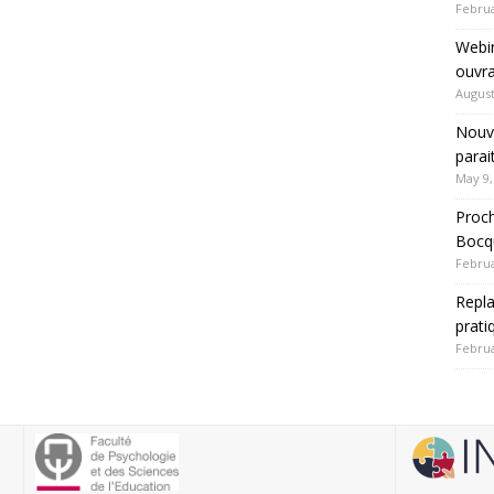
Februa
Webin
ouvra
August
Nouve
parai
May 9,
Proch
Bocqu
Februa
Repla
prati
Februa