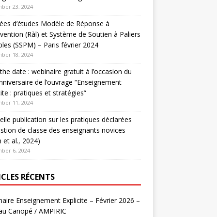
ber 23, 2024
nées d’études Modèle de Réponse à
ervention (Ràl) et Système de Soutien à Paliers
ples (SSPM) – Paris février 2024
ber 18, 2024
the date : webinaire gratuit à l’occasion du
nniversaire de l’ouvrage “Enseignement
cite : pratiques et stratégies”
ber 11, 2024
lle publication sur les pratiques déclarées
stion de classe des enseignants novices
 et al., 2024)
ber 6, 2024
ICLES RÉCENTS
aire Enseignement Explicite – Février 2026 –
au Canopé / AMPIRIC