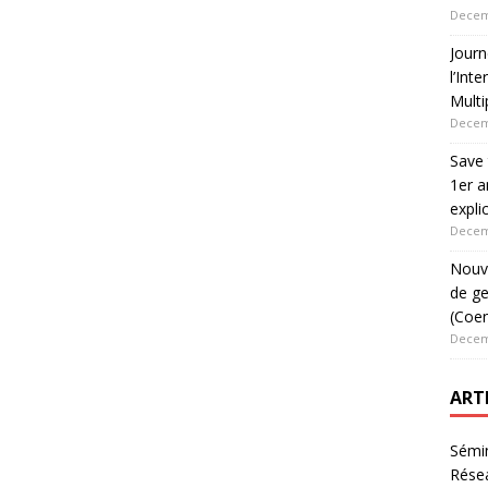
Decem
Jour
l’Int
Multi
Decem
Save 
1er a
expli
Decem
Nouve
de ge
(Coen
Decem
ART
Sémin
Rése