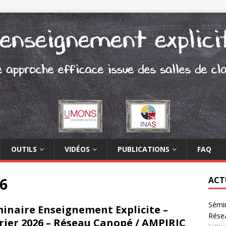
OUTILS
VIDÉOS
PUBLICATIONS
FAQ
6
ACT
Sémin
inaire Enseignement Explicite –
Rése
rier 2026 – Réseau Canopé / AMPIRIC
Februa