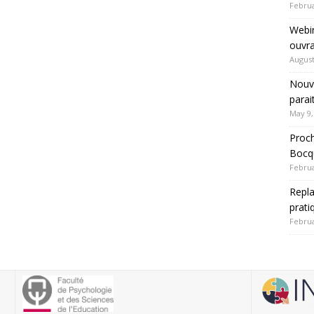
Februa
Webin
ouvra
August
Nouve
parai
May 9,
Proch
Bocqu
Februa
Repla
prati
Februa