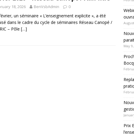
ruary 18, 2026
BenVsbAdmin
0
Webin
février, un séminaire « L’enseignement explicite », a été
ouvra
isé dans le cadre du cycle de séminaires Réseau Canopé /
August
RIC – Pôle
[…]
Nouve
parai
May 9,
Proch
Bocqu
Februa
Repla
prati
Februa
Nouve
gesti
Januar
Prix 
l’en