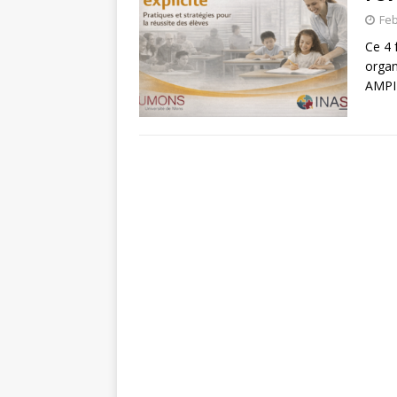
Feb
Ce 4 
organ
AMPI