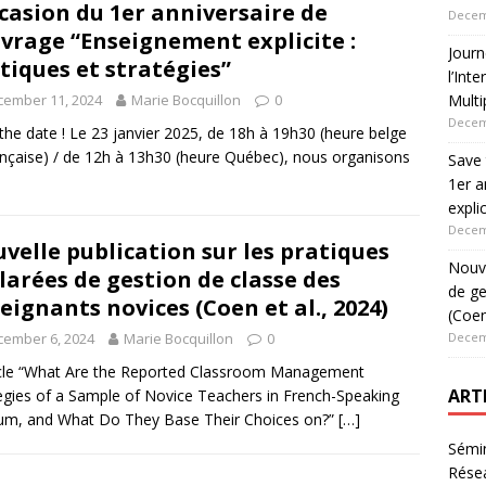
ccasion du 1er anniversaire de
Decem
uvrage “Enseignement explicite :
Jour
tiques et stratégies”
l’Int
cember 11, 2024
Marie Bocquillon
0
Multi
Decem
the date ! Le 23 janvier 2025, de 18h à 19h30 (heure belge
ançaise) / de 12h à 13h30 (heure Québec), nous organisons
Save 
1er a
expli
Decem
velle publication sur les pratiques
Nouve
larées de gestion de classe des
de ge
eignants novices (Coen et al., 2024)
(Coen
cember 6, 2024
Marie Bocquillon
0
Decem
icle “What Are the Reported Classroom Management
ART
egies of a Sample of Novice Teachers in French-Speaking
um, and What Do They Base Their Choices on?”
[…]
Sémin
Rése