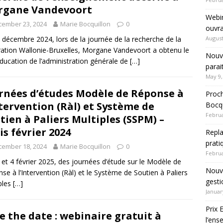
rgane Vandevoort
Webin
cember 23, 2024
Marie Bocquillon
0
ouvra
 décembre 2024, lors de la journée de la recherche de la
August
ation Wallonie-Bruxelles, Morgane Vandevoort a obtenu le
Nouve
Education de l’administration générale de
[…]
parai
May 9,
rnées d’études Modèle de Réponse à
Proch
ntervention (Ràl) et Système de
Bocqu
Februa
tien à Paliers Multiples (SSPM) –
is février 2024
Repla
prati
cember 18, 2024
Marie Bocquillon
0
Februa
 et 4 février 2025, des journées d’étude sur le Modèle de
Nouve
se à l’Intervention (Ràl) et le Système de Soutien à Paliers
gesti
ples
[…]
Januar
Prix 
e the date : webinaire gratuit à
l’en