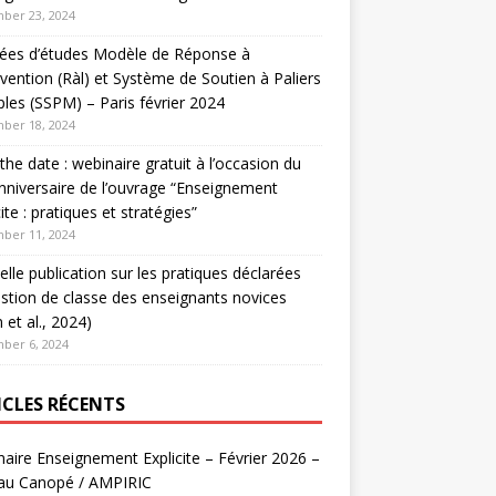
ber 23, 2024
nées d’études Modèle de Réponse à
ervention (Ràl) et Système de Soutien à Paliers
ples (SSPM) – Paris février 2024
ber 18, 2024
the date : webinaire gratuit à l’occasion du
nniversaire de l’ouvrage “Enseignement
cite : pratiques et stratégies”
ber 11, 2024
lle publication sur les pratiques déclarées
stion de classe des enseignants novices
 et al., 2024)
ber 6, 2024
ICLES RÉCENTS
aire Enseignement Explicite – Février 2026 –
au Canopé / AMPIRIC