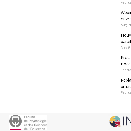
Februa
Webin
ouvra
August
Nouve
parai
May 9,
Proch
Bocqu
Februa
Repla
prati
Februa