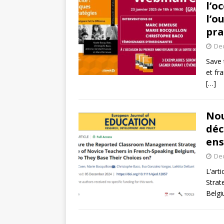
l’o
l’o
pra
De
Save 
et fr
[…]
Nou
déc
ens
De
L’art
Strat
Belgi