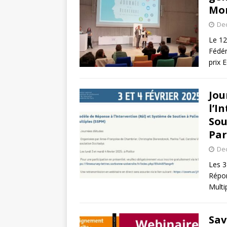
Mo
De
Le 12
Fédér
prix 
Jou
l’I
Sou
Par
De
Les 3
Répon
Multi
Sav