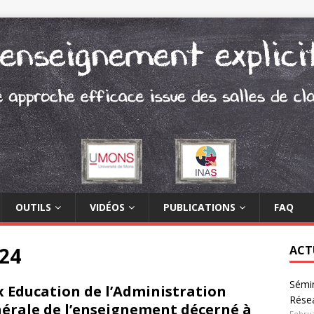
OUTILS
VIDÉOS
PUBLICATIONS
FAQ
24
ACT
Sémin
x Education de l’Administration
Rése
érale de l’enseignement décerné à
Februa